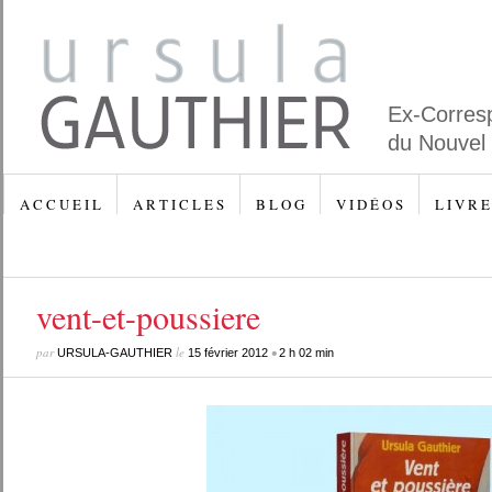
Ex-Corres
du Nouvel
A C C U E I L
A R T I C L E S
B L O G
V I D É O S
L I V R E
vent-et-poussiere
par
le
•
URSULA-GAUTHIER
15 février 2012
2 h 02 min