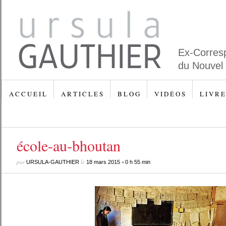
Ex-Corres
du Nouvel
A C C U E I L
A R T I C L E S
B L O G
V I D É O S
L I V R E
école-au-bhoutan
par
le
•
URSULA-GAUTHIER
18 mars 2015
0 h 55 min