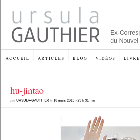
Ex-Corres
du Nouvel
A C C U E I L
A R T I C L E S
B L O G
V I D É O S
L I V R E
hu-jintao
par
le
•
URSULA-GAUTHIER
18 mars 2015
23 h 31 min