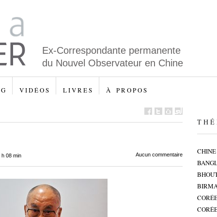
Ex-Correspondante permanente
du Nouvel Observateur en Chine
 G
V I D É O S
L I V R E S
À P R O P O S
T H É 
CHINE
Aucun commentaire
 h 08 min
BANG
BHOU
BIRMA
CORÉE
CORÉE