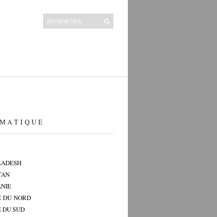
M A T I Q U E
LADESH
TAN
NIE
 DU NORD
 DU SUD