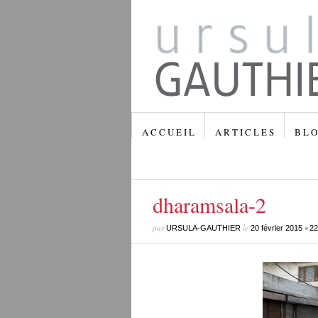
A C C U E I L
A R T I C L E S
B L O
dharamsala-2
par
le
•
URSULA-GAUTHIER
20 février 2015
22