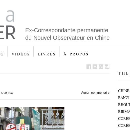
Ex-Correspondante permanente
du Nouvel Observateur en Chine
 G
V I D É O S
L I V R E S
À P R O P O S
T H É 
CHINE
Aucun commentaire
 h 20 min
BANG
BHOU
BIRMA
CORÉE
CORÉE