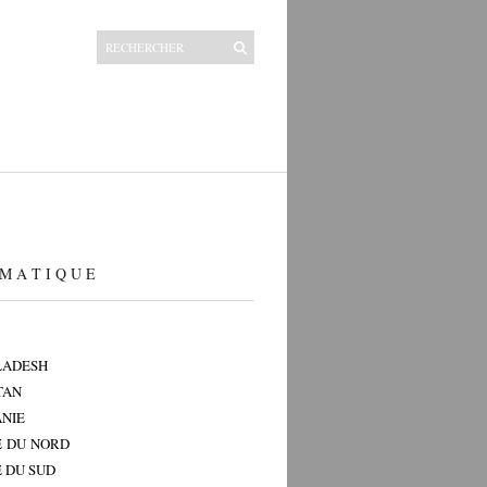
M A T I Q U E
LADESH
TAN
NIE
 DU NORD
 DU SUD