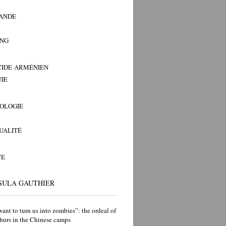
ANDE
ANG
IDE ARMÉNIEN
IE
OLOGIE
TUALITÉ
CE
SULA GAUTHIER
ant to turn us into zombies”: the ordeal of
hurs in the Chinese camps