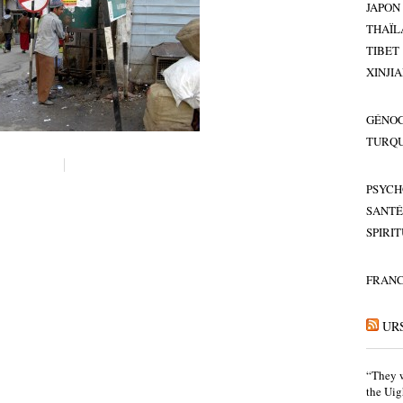
JAPON
THAÏL
TIBET
XINJI
GÉNOC
TURQU
PSYCH
SANTÉ
SPIRI
FRAN
UR
“They w
the Uig