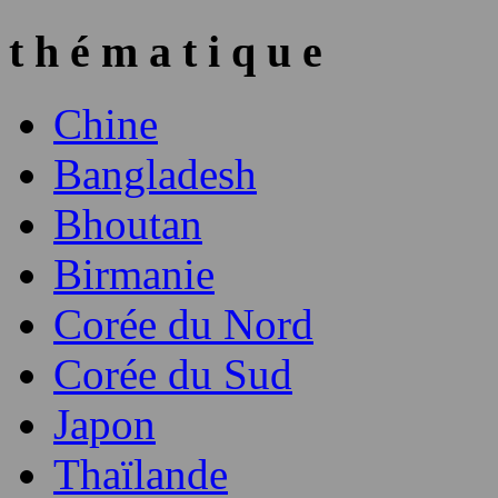
t h é m a t i q u e
Chine
Bangladesh
Bhoutan
Birmanie
Corée du Nord
Corée du Sud
Japon
Thaïlande