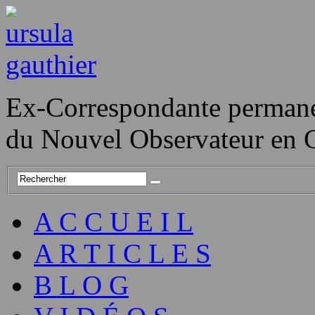
Ex-Correspondante perman
du Nouvel Observateur en 
A C C U E I L
A R T I C L E S
B L O G