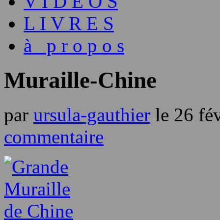
V I D É O S
L I V R E S
à p r o p o s
Muraille-Chine
par
ursula-gauthier
le
26 fé
commentaire