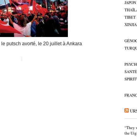
JAPON
THAÏL
TIBET
XINJI
GÉNOC
e putsch avorté, le 20 juillet à Ankara
TURQU
PSYCH
SANTÉ
SPIRI
FRAN
UR
“They w
the Uig