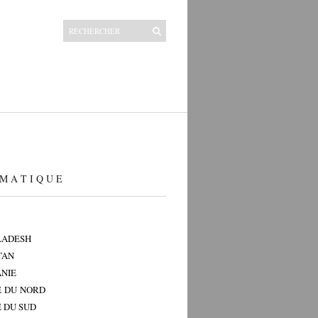
M A T I Q U E
LADESH
TAN
NIE
 DU NORD
 DU SUD