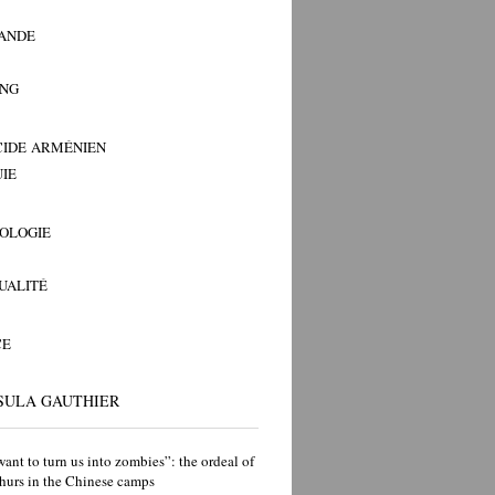
ANDE
ANG
IDE ARMÉNIEN
IE
OLOGIE
TUALITÉ
CE
SULA GAUTHIER
ant to turn us into zombies”: the ordeal of
hurs in the Chinese camps