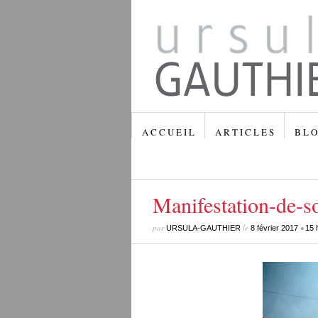
A C C U E I L
A R T I C L E S
B L O
Manifestation-de-s
par
le
•
URSULA-GAUTHIER
8 février 2017
15 