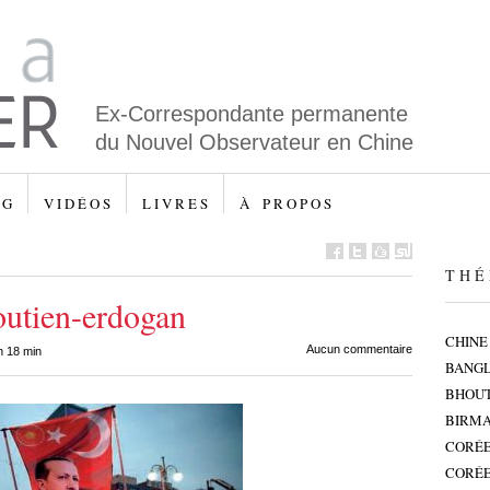
Ex-Correspondante permanente
du Nouvel Observateur en Chine
 G
V I D É O S
L I V R E S
À P R O P O S
T H É 
outien-erdogan
CHINE
Aucun commentaire
h 18 min
BANG
BHOU
BIRMA
CORÉE
CORÉE