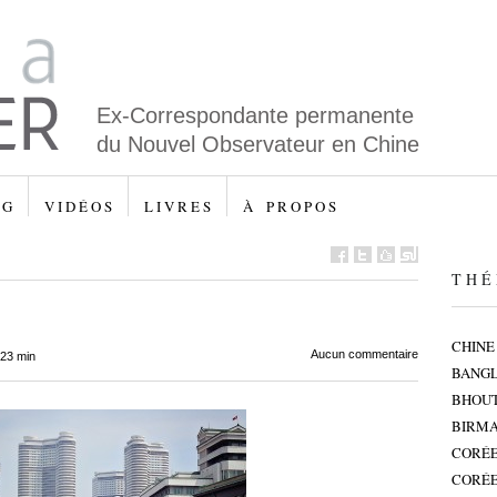
Ex-Correspondante permanente
du Nouvel Observateur en Chine
 G
V I D É O S
L I V R E S
À P R O P O S
T H É 
CHINE
Aucun commentaire
 23 min
BANG
BHOU
BIRMA
CORÉE
CORÉE