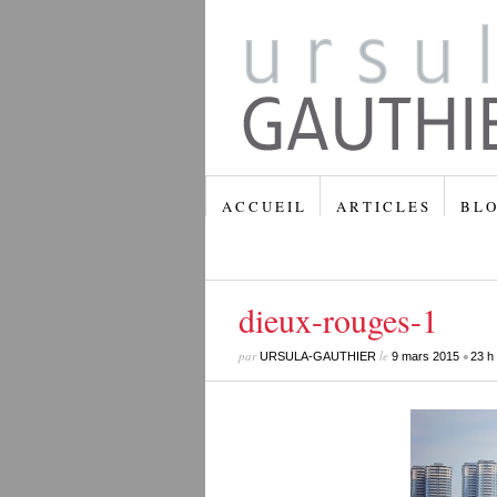
A C C U E I L
A R T I C L E S
B L O
dieux-rouges-1
par
le
•
URSULA-GAUTHIER
9 mars 2015
23 h