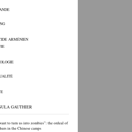
ANDE
ANG
IDE ARMÉNIEN
IE
OLOGIE
TUALITÉ
CE
SULA GAUTHIER
ant to turn us into zombies”: the ordeal of
hurs in the Chinese camps