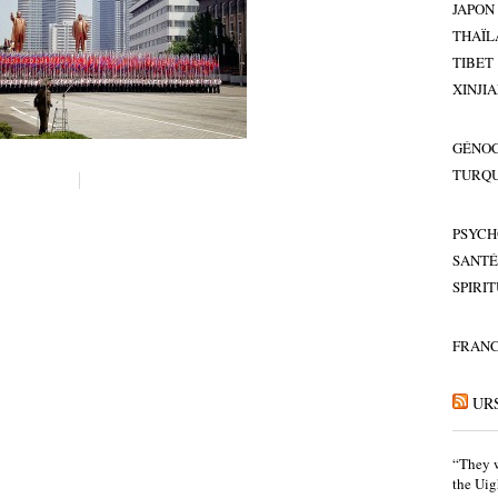
JAPON
THAÏL
TIBET
XINJI
GÉNOC
TURQU
PSYCH
SANTÉ
SPIRI
FRAN
UR
“They w
the Uig