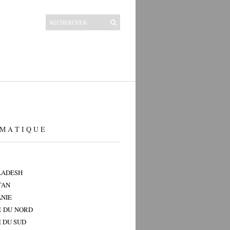
M A T I Q U E
LADESH
TAN
NIE
 DU NORD
 DU SUD