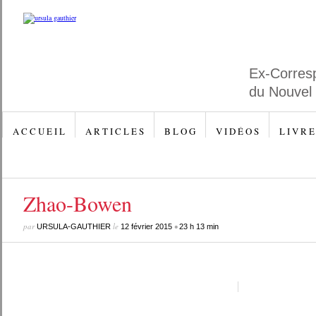
Ex-Corres
du Nouvel
A C C U E I L
A R T I C L E S
B L O G
V I D É O S
L I V R E
Zhao-Bowen
par
le
•
URSULA-GAUTHIER
12 février 2015
23 h 13 min