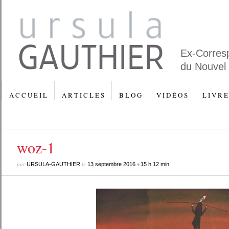
Ex-Corres
du Nouvel
A C C U E I L
A R T I C L E S
B L O G
V I D É O S
L I V R E
woz-1
par
le
•
URSULA-GAUTHIER
13 septembre 2016
15 h 12 min