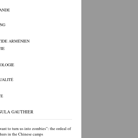
ANDE
ANG
IDE ARMÉNIEN
IE
OLOGIE
TUALITÉ
CE
SULA GAUTHIER
ant to turn us into zombies”: the ordeal of
hurs in the Chinese camps