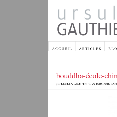
A C C U E I L
A R T I C L E S
B L O
bouddha-école-chin
par
le
•
URSULA-GAUTHIER
27 mars 2015
20 