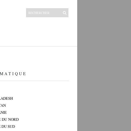
M A T I Q U E
LADESH
TAN
NIE
 DU NORD
 DU SUD