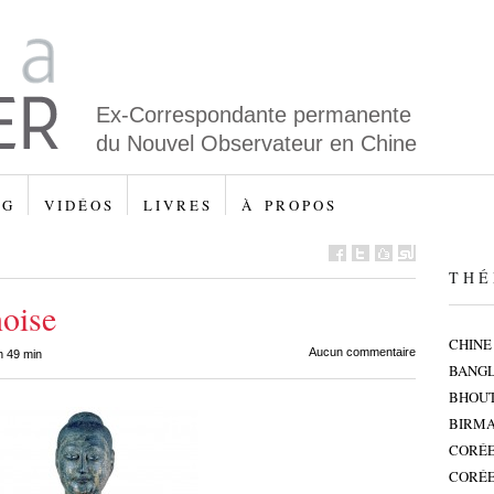
Ex-Correspondante permanente
du Nouvel Observateur en Chine
 G
V I D É O S
L I V R E S
À P R O P O S
T H É 
oise
CHINE
Aucun commentaire
h 49 min
BANG
BHOU
BIRMA
CORÉE
CORÉE