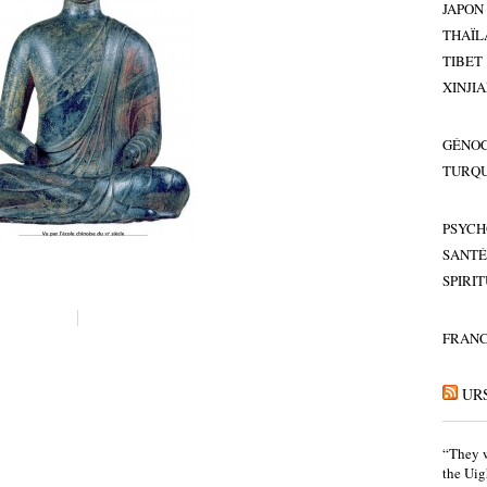
JAPON
THAÏL
TIBET
XINJI
GÉNOC
TURQU
PSYCH
SANTÉ
SPIRI
FRAN
UR
“They w
the Uig