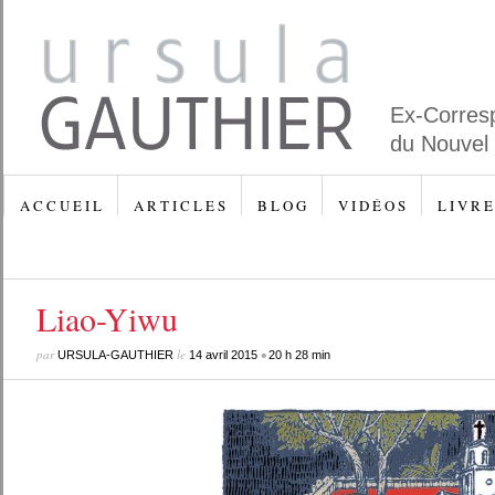
Ex-Corres
du Nouvel
A C C U E I L
A R T I C L E S
B L O G
V I D É O S
L I V R E
Liao-Yiwu
par
le
•
URSULA-GAUTHIER
14 avril 2015
20 h 28 min