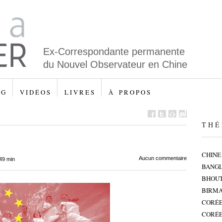
Ex-Correspondante permanente
du Nouvel Observateur en Chine
 G
V I D É O S
L I V R E S
À P R O P O S
T H É 
CHINE
Aucun commentaire
49 min
BANG
BHOU
BIRMA
CORÉE
CORÉE