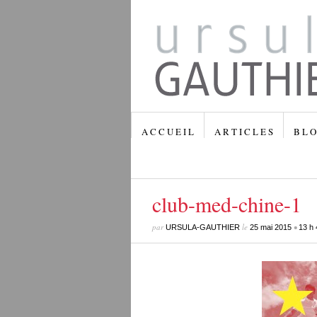
A C C U E I L
A R T I C L E S
B L O
club-med-chine-1
par
le
•
URSULA-GAUTHIER
25 mai 2015
13 h 