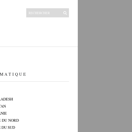
M A T I Q U E
LADESH
TAN
NIE
 DU NORD
 DU SUD