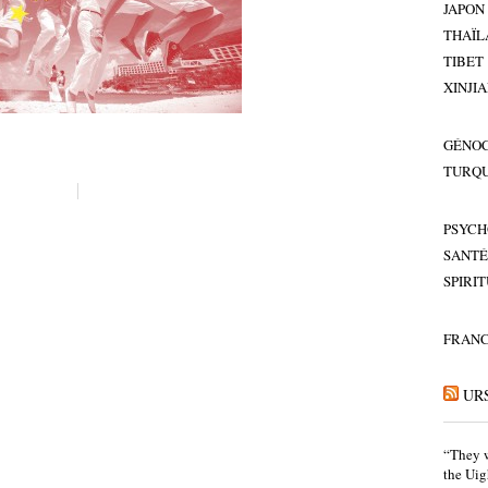
JAPON
THAÏL
TIBET
XINJI
GÉNOC
TURQU
PSYCH
SANTÉ
SPIRI
FRAN
UR
“They w
the Uig