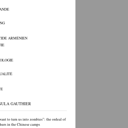
ANDE
ANG
IDE ARMÉNIEN
IE
OLOGIE
TUALITÉ
CE
SULA GAUTHIER
ant to turn us into zombies”: the ordeal of
hurs in the Chinese camps