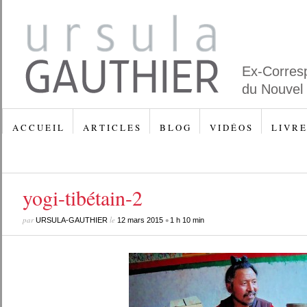
Ex-Corres
du Nouvel
A C C U E I L
A R T I C L E S
B L O G
V I D É O S
L I V R E
yogi-tibétain-2
par
le
•
URSULA-GAUTHIER
12 mars 2015
1 h 10 min