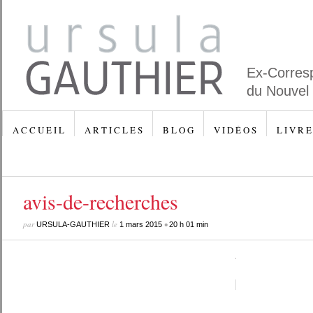
Ex-Corres
du Nouvel
A C C U E I L
A R T I C L E S
B L O G
V I D É O S
L I V R E
avis-de-recherches
par
le
•
URSULA-GAUTHIER
1 mars 2015
20 h 01 min