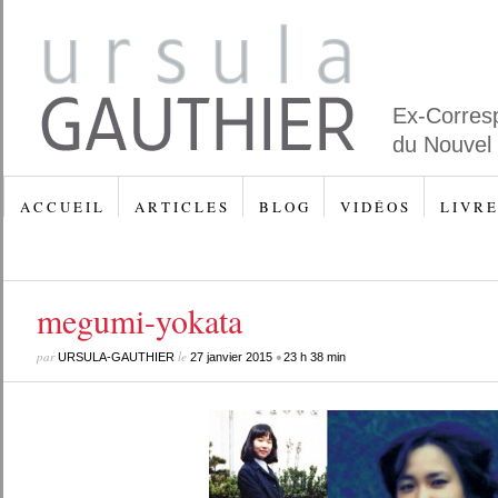
Ex-Corres
du Nouvel
A C C U E I L
A R T I C L E S
B L O G
V I D É O S
L I V R E
megumi-yokata
par
le
•
URSULA-GAUTHIER
27 janvier 2015
23 h 38 min