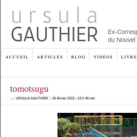
Ex-Corres
du Nouvel
A C C U E I L
A R T I C L E S
B L O G
V I D É O S
L I V R E
tomotsugu
par
le
•
URSULA-GAUTHIER
26 février 2015
23 h 49 min