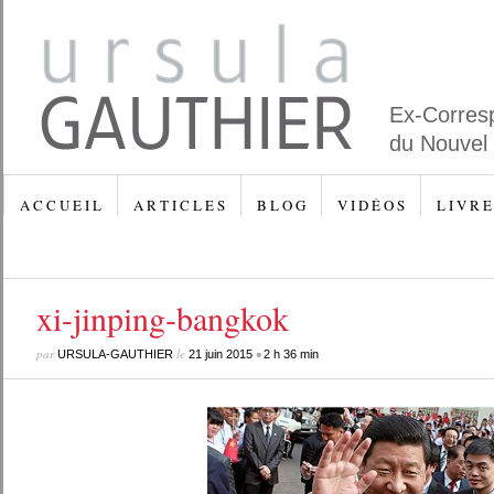
Ex-Corres
du Nouvel
A C C U E I L
A R T I C L E S
B L O G
V I D É O S
L I V R E
xi-jinping-bangkok
par
le
•
URSULA-GAUTHIER
21 juin 2015
2 h 36 min