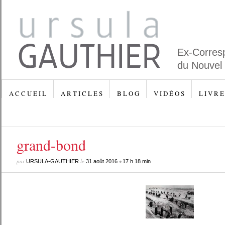
Ex-Corres
du Nouvel
A C C U E I L
A R T I C L E S
B L O G
V I D É O S
L I V R E
grand-bond
par
le
•
URSULA-GAUTHIER
31 août 2016
17 h 18 min