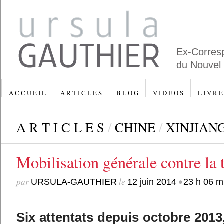
Ex-Corres
du Nouvel
A C C U E I L
A R T I C L E S
B L O G
V I D É O S
L I V R E
A R T I C L E S
/
CHINE
/
XINJIAN
Mobilisation générale contre la 
par
le
•
URSULA-GAUTHIER
12 juin 2014
23 h 06 m
Six attentats depuis octobre 2013