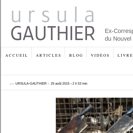
Ex-Corres
du Nouvel
A C C U E I L
A R T I C L E S
B L O G
V I D É O S
L I V R E
par
le
•
URSULA-GAUTHIER
25 août 2015
2 h 53 min