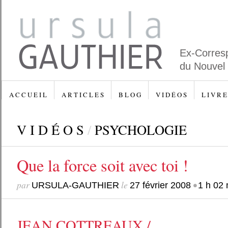
Ex-Corres
du Nouvel
A C C U E I L
A R T I C L E S
B L O G
V I D É O S
L I V R E
V I D É O S
/
PSYCHOLOGIE
Que la force soit avec toi !
par
le
•
URSULA-GAUTHIER
27 février 2008
1 h 02 
JEAN COTTREAUX /