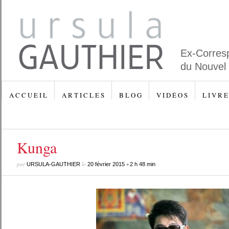
Ex-Corres
du Nouvel
A C C U E I L
A R T I C L E S
B L O G
V I D É O S
L I V R E
Kunga
par
le
•
URSULA-GAUTHIER
20 février 2015
2 h 48 min