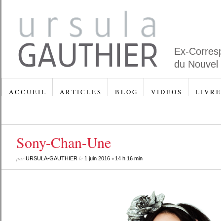
Ex-Corres
du Nouvel
A C C U E I L
A R T I C L E S
B L O G
V I D É O S
L I V R E
Sony-Chan-Une
par
le
•
URSULA-GAUTHIER
1 juin 2016
14 h 16 min