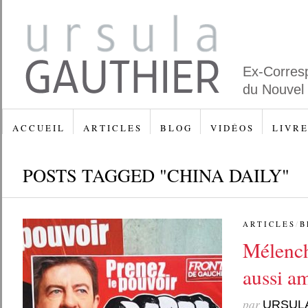
Ex-Corres
du Nouvel
A C C U E I L
A R T I C L E S
B L O G
V I D É O S
L I V R E
POSTS TAGGED "CHINA DAILY"
A R T I C L E S
/
B 
Mélench
aussi am
par
URSUL