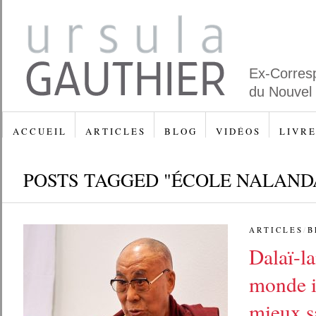
Ex-Corres
du Nouvel
A C C U E I L
A R T I C L E S
B L O G
V I D É O S
L I V R E
POSTS TAGGED "ÉCOLE NALAND
A R T I C L E S
/
B 
Dalaï-l
monde ir
mieux s