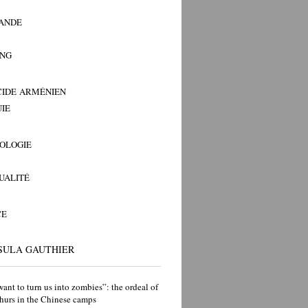
ANDE
ANG
IDE ARMÉNIEN
IE
OLOGIE
TUALITÉ
CE
SULA GAUTHIER
ant to turn us into zombies”: the ordeal of
hurs in the Chinese camps