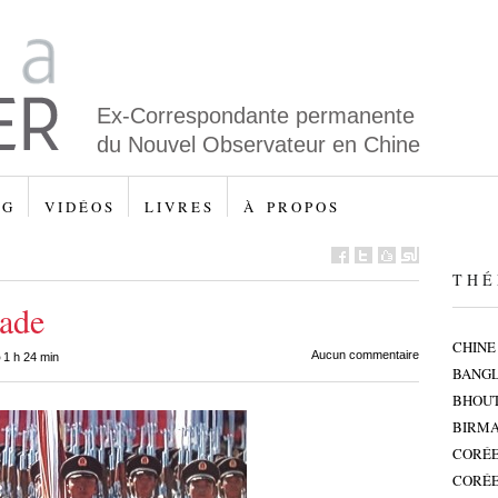
Ex-Correspondante permanente
du Nouvel Observateur en Chine
 G
V I D É O S
L I V R E S
À P R O P O S
T H É 
rade
CHINE
•
Aucun commentaire
1 h 24 min
BANG
BHOU
BIRMA
CORÉE
CORÉE