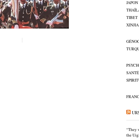
JAPON
THAÏL
TIBET
XINJI
GÉNOC
TURQU
PSYCH
SANTÉ
SPIRI
FRAN
UR
“They w
the Uig