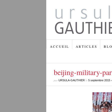
A C C U E I L
A R T I C L E S
B L O
beijing-military-pa
par
le
URSULA-GAUTHIER
5 septembre 2015