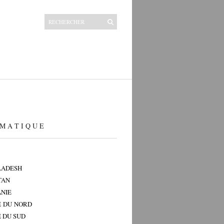
M A T I Q U E
LADESH
TAN
NIE
 DU NORD
 DU SUD