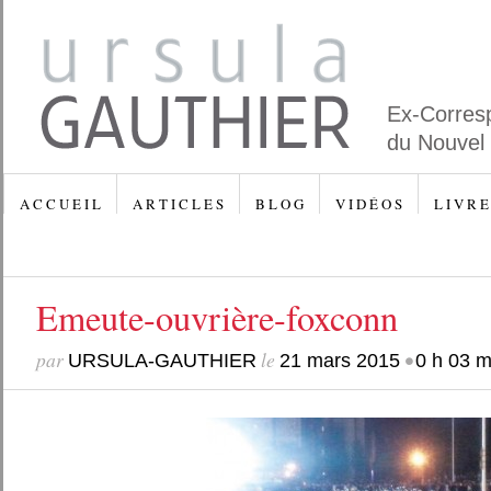
Ex-Corres
du Nouvel
A C C U E I L
A R T I C L E S
B L O G
V I D É O S
L I V R E
Emeute-ouvrière-foxconn
par
le
•
URSULA-GAUTHIER
21 mars 2015
0 h 03 m