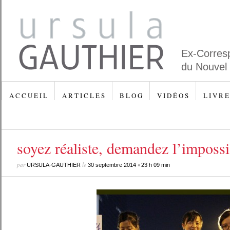
Ex-Corres
du Nouvel
A C C U E I L
A R T I C L E S
B L O G
V I D É O S
L I V R E
soyez réaliste, demandez l’impossi
par
le
•
URSULA-GAUTHIER
30 septembre 2014
23 h 09 min