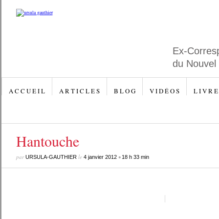
Ex-Corres
du Nouvel
A C C U E I L
A R T I C L E S
B L O G
V I D É O S
L I V R E
Hantouche
par
le
•
URSULA-GAUTHIER
4 janvier 2012
18 h 33 min