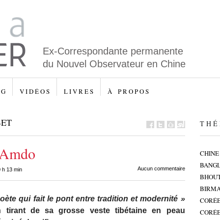
Ex-Correspondante permanente
du Nouvel Observateur en Chine
 G
V I D É O S
L I V R E S
À P R O P O S
BET
T H É 
l’Amdo
CHINE
BANG
Aucun commentaire
 h 13 min
BHOU
BIRMA
te qui fait le pont entre tradition et modernité »
CORÉE
 tirant de sa grosse veste tibétaine en peau
CORÉE