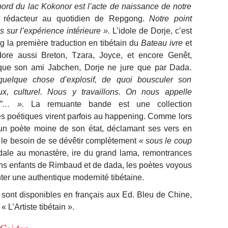
rd du lac Kokonor est l’acte de naissance de notre
 rédacteur au quotidien de Repgong.
Notre point
 sur l’expérience intérieure ».
L’idole de Dorje, c’est
g la première traduction en tibétain du
Bateau ivre
et
ore aussi Breton, Tzara, Joyce, et encore Genêt,
que son ami Jabchen, Dorje ne jure que par Dada
.
uelque chose d’explosif, de quoi bousculer son
gieux, culturel. Nous y travaillons. On nous appelle
us”… ».
La remuante bande est une collection
es poétiques virent parfois au happening. Comme lors
 un poète moine de son état, déclamant ses vers en
i le besoin de se dévêtir complètement
« sous le coup
ale au monastère, ire du grand lama, remontrances
s enfants de Rimbaud et de dada, les poètes voyous
ter une authentique modernité tibétaine.
 sont disponibles en français aux Ed. Bleu de Chine,
« L’Artiste tibétain ».