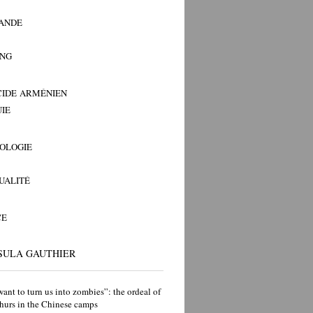
ANDE
ANG
IDE ARMÉNIEN
IE
OLOGIE
TUALITÉ
CE
SULA GAUTHIER
ant to turn us into zombies”: the ordeal of
hurs in the Chinese camps