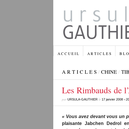
A C C U E I L
A R T I C L E S
B L O
A R T I C L E S
/
CHINE
/
TI
Les Rimbauds de 
par
le
•
URSULA-GAUTHIER
17 janvier 2008
20
« Vous avez devant vous un poè
plaisante Jabchen Dedrol en