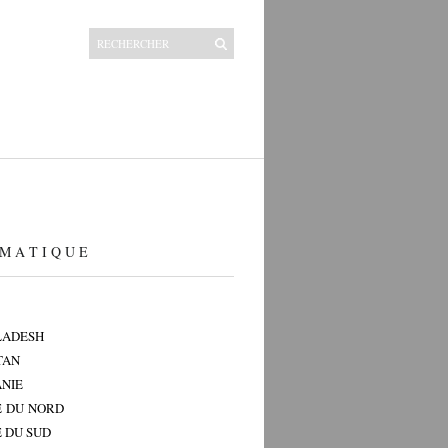
M A T I Q U E
LADESH
TAN
NIE
 DU NORD
 DU SUD