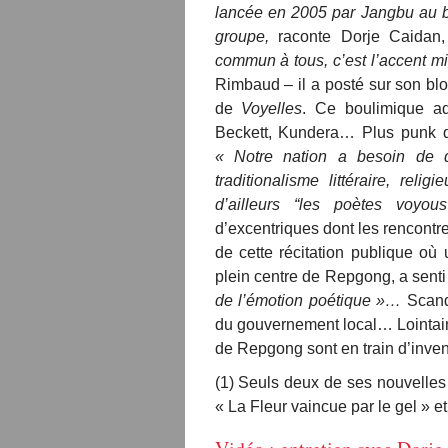
lancée en 2005 par Jangbu au bo
groupe,
raconte Dorje Caidan,
commun à tous, c’est l’accent mis
Rimbaud – il a posté sur son blo
de
Voyelles
. Ce boulimique ad
Beckett, Kundera… Plus punk 
« Notre nation a besoin de q
traditionalisme littéraire, reli
d’ailleurs “les poètes voyo
d’excentriques dont les rencontr
de cette récitation publique où
plein centre de Repgong, a sent
de l’émotion poétique »…
Scand
du gouvernement local… Lointain
de Repgong sont en train d’inven
(1) Seuls deux de ses nouvelles
« La Fleur vaincue par le gel » et 