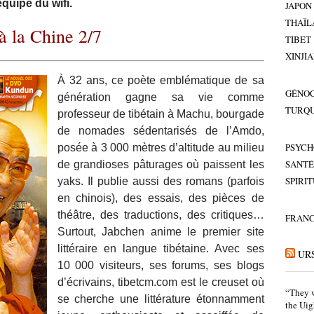
quipé du wifi.
JAPON
THAÏL
 à la Chine 2/7
TIBET
XINJI
À 32 ans, ce poète emblématique de sa
GÉNOC
génération gagne sa vie comme
TURQU
professeur de tibétain à Machu, bourgade
de nomades sédentarisés de l’Amdo,
PSYCH
posée à 3 000 mètres d’altitude au milieu
SANTÉ
de grandioses pâturages où paissent les
SPIRI
yaks. Il publie aussi des romans (parfois
en chinois), des essais, des pièces de
théâtre, des traductions, des critiques…
FRAN
Surtout, Jabchen anime le premier site
littéraire en langue tibétaine. Avec ses
UR
10 000 visiteurs, ses forums, ses blogs
d’écrivains, tibetcm.com est le creuset où
“They w
se cherche une littérature étonnamment
the Uig