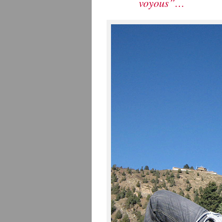
voyous”…