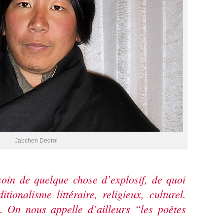
Jabchen Dedrol
soin de quelque chose d’explosif, de quoi
tionalisme littéraire, religieux, culturel.
s. On nous appelle d’ailleurs “les poètes