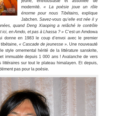
jeune, enthousiaste et assoiffée de
modernité.
« La poésie joue un rôle
énorme pour nous Tibétains,
explique
Jabchen.
Savez-vous qu’elle est née il y
nnées, quand Deng Xiaoping a relâché le contrôle
t ici, en Amdo, et pas à Lhassa ? »
C’est un Amdowa
ui donne en 1983 le coup d’envoi avec le premier
 tibétaine,
« Cascade de jeunesse »
. Une nouveauté
style ornemental hérité de la littérature sanskrite,
, et immuable depuis 1 000 ans ! Avalanche de vers
littéraires sur tout le plateau himalayen. Et depuis,
dément pas pour la poésie.