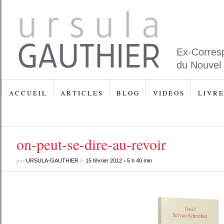
Ex-Corres
du Nouvel
A C C U E I L
A R T I C L E S
B L O G
V I D É O S
L I V R E
on-peut-se-dire-au-revoir
par
le
•
URSULA-GAUTHIER
15 février 2012
5 h 40 min