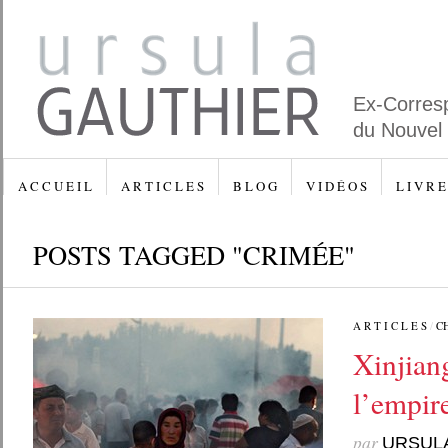
Ex-Corres
du Nouvel
A C C U E I L
A R T I C L E S
B L O G
V I D É O S
L I V R E
POSTS TAGGED "CRIMÉE"
A R T I C L E S
/
C
Xinjian
l’empire
par
URSUL