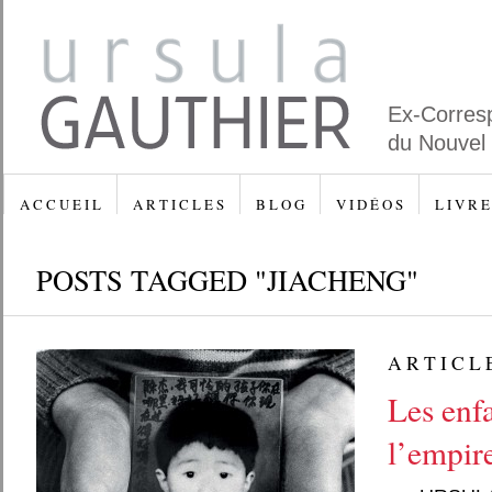
Ex-Corres
du Nouvel
A C C U E I L
A R T I C L E S
B L O G
V I D É O S
L I V R E
POSTS TAGGED "JIACHENG"
A R T I C L 
Les enfa
l’empir