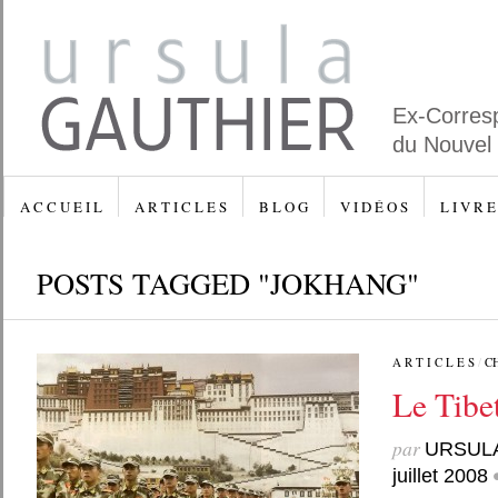
Ex-Corres
du Nouvel
A C C U E I L
A R T I C L E S
B L O G
V I D É O S
L I V R E
POSTS TAGGED "JOKHANG"
A R T I C L E S
/
C
Le Tibet
par
URSUL
juillet 2008