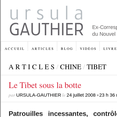
Ex-Corres
du Nouvel
A C C U E I L
A R T I C L E S
B L O G
V I D É O S
L I V R E
A R T I C L E S
/
CHINE
/
TIBET
Le Tibet sous la botte
par
le
•
URSULA-GAUTHIER
24 juillet 2008
23 h 36 
Patrouilles incessantes, contrôl