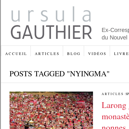
Ex-Corres
du Nouvel
A C C U E I L
A R T I C L E S
B L O G
V I D É O S
L I V R E
POSTS TAGGED "NYINGMA"
A R T I C L E S
/
SP
Larong g
monastè
nonnes