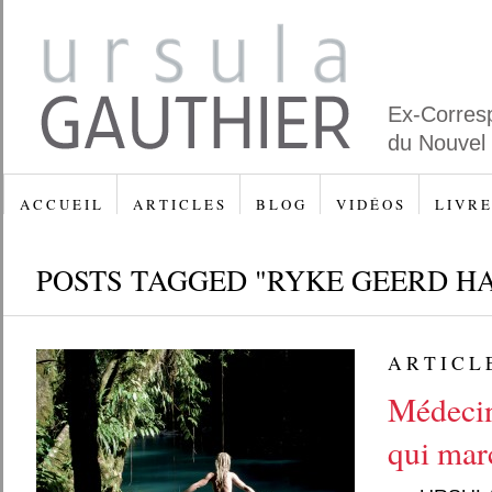
Ex-Corres
du Nouvel
A C C U E I L
A R T I C L E S
B L O G
V I D É O S
L I V R E
POSTS TAGGED "RYKE GEERD H
A R T I C L 
Médecin
qui mar