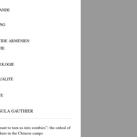
ANDE
ANG
IDE ARMÉNIEN
IE
OLOGIE
TUALITÉ
CE
SULA GAUTHIER
ant to turn us into zombies”: the ordeal of
hurs in the Chinese camps