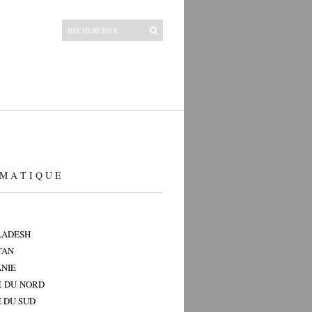
M A T I Q U E
LADESH
TAN
NIE
 DU NORD
 DU SUD