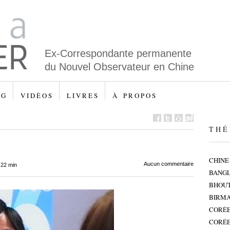
Ex-Correspondante permanente
du Nouvel Observateur en Chine
 G
V I D É O S
L I V R E S
À P R O P O S
T H É 
CHINE
Aucun commentaire
 22 min
BANG
BHOU
BIRMA
CORÉE
CORÉE