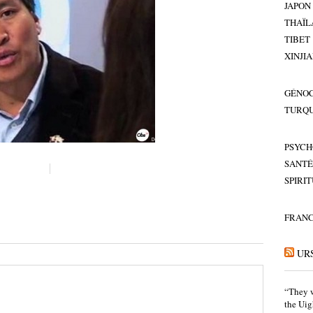
JAPON
THAÏL
TIBET
XINJI
GÉNOC
TURQU
PSYCH
SANTÉ
SPIRI
FRAN
UR
“They w
the Uig