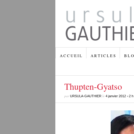
A C C U E I L
A R T I C L E S
B L O
Thupten-Gyatso
par
le
•
URSULA-GAUTHIER
4 janvier 2012
2 h