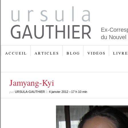
Ex-Corres
du Nouvel
A C C U E I L
A R T I C L E S
B L O G
V I D É O S
L I V R E
Jamyang-Kyi
par
le
•
URSULA-GAUTHIER
4 janvier 2012
17 h 10 min