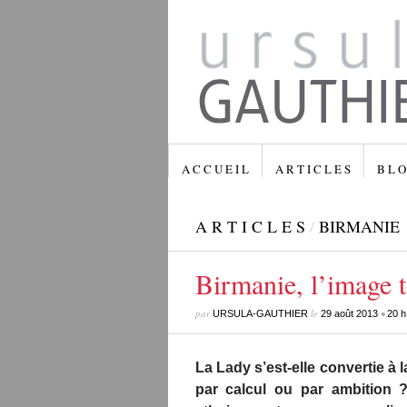
A C C U E I L
A R T I C L E S
B L O
A R T I C L E S
/
BIRMANIE
Birmanie, l’image 
par
le
•
URSULA-GAUTHIER
29 août 2013
20 h
La Lady s’est-elle convertie à l
par calcul ou par ambition 