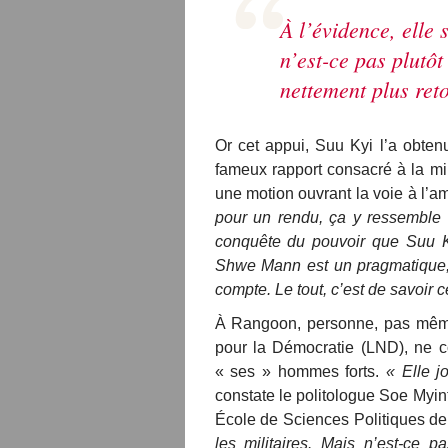
À l’évidence, elle
n’est-ce pas plutôt
nettement plus ret
Or cet appui, Suu Kyi l’a obten
fameux rapport consacré à la 
une motion ouvrant la voie à l’a
pour un rendu, ça y ressemble
conquête du pouvoir que Suu K
Shwe Mann est un pragmatique, i
compte. Le tout, c’est de savoir 
À Rangoon, personne, pas même 
pour la Démocratie (LND), ne c
« ses » hommes forts.
« Elle j
constate le politologue Soe Myin
École de Sciences Politiques 
les militaires. Mais n’est-ce p