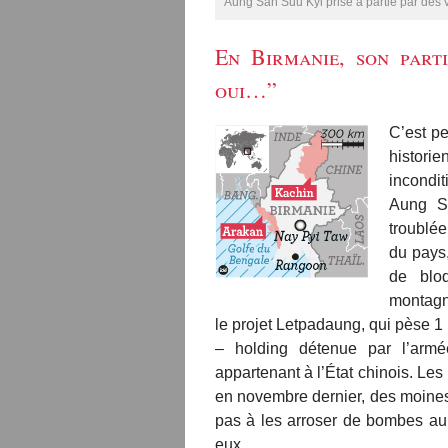
Aung San Suu Kyi prise à partie par des v
En Birmanie, son parti
oui…”
C’est pe
histori
incondit
Aung S
troublée
du pays,
de bloq
montagne
le projet Letpadaung, qui pèse 1 
– holding détenue par l’arm
appartenant à l’État chinois. Le
en novembre dernier, des moines p
pas à les arroser de bombes au 
eux.