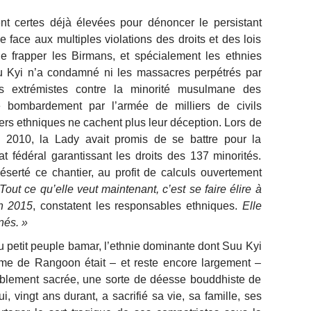
ent certes déjà élevées pour dénoncer le persistant
ne face aux multiples violations des droits et des lois
de frapper les Birmans, et spécialement les ethnies
uu Kyi n’a condamné ni les massacres perpétrés par
s extrémistes contre la minorité musulmane des
e bombardement par l’armée de milliers de civils
ers ethniques ne cachent plus leur déception. Lors de
n 2010, la Lady avait promis de se battre pour la
at fédéral garantissant les droits des 137 minorités.
éserté ce chantier, au profit de calculs ouvertement
Tout ce qu’elle veut maintenant, c’est se faire élire à
n 2015
, constatent les responsables ethniques.
Elle
és. »
 petit peuple bamar, l’ethnie dominante dont Suu Kyi
dame de Rangoon était – et reste encore largement –
tablement sacrée, une sorte de déesse bouddhiste de
i, vingt ans durant, a sacrifié sa vie, sa famille, ses