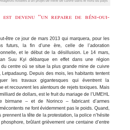
illageois hostiles à un projet de mine de cuivre dans le nord du pays
 est devenu “un repaire de béni-oui-
ut-être ce jour de mars 2013 qui marquera, pour les
ens futurs, la fin d’une ère, celle de l’adoration
ionnelle, et le début de la désillusion. Le 14 mars,
an Suu Kyi débarque en effet dans une région
 du centre où se situe la plus grande mine de cuivre
 Letpadaung. Depuis des mois, les habitants tentent
uer les travaux gigantesques qui éventrent la
 et recouvrent les alentours de rejets toxiques. Mais
milliard de dollars, est le fruit du mariage de l’UMEHL
ée birmane – et de Norinco – fabricant d’armes
s mécontents ne font évidemment pas le poids. Quand,
rennent la tête de la protestation, la police n’hésite
phosphore, brûlant grièvement une centaine d’entre