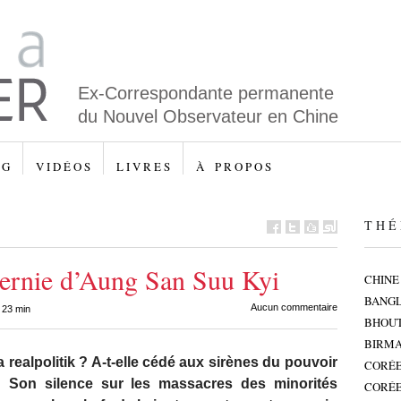
Ex-Correspondante permanente
du Nouvel Observateur en Chine
 G
V I D É O S
L I V R E S
À P R O P O S
T H É 
ternie d’Aung San Suu Kyi
CHINE
BANG
Aucun commentaire
 23 min
BHOU
BIRMA
a realpolitik ? A-t-elle cédé aux sirènes du pouvoir
CORÉE
? Son silence sur les massacres des minorités
CORÉE