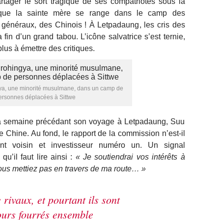
rtager le sort tragique de ses compatriotes sous la
ci que la sainte mère se range dans le camp des
s généraux, des Chinois ! À Letpadaung, les cris des
fin d’un grand tabou. L’icône salvatrice s’est ternie,
lus à émettre des critiques.
gya, une minorité musulmane, dans un camp de
ersonnes déplacées à Sittwe
 semaine précédant son voyage à Letpadaung, Suu
 Chine. Au fond, le rapport de la commission n’est-il
t voisin et investisseur numéro un. Un signal
u’il faut lire ainsi :
« Je soutiendrai vos intérêts à
ous mettiez pas en travers de ma route… »
 rivaux, et pourtant ils sont
ours fourrés ensemble