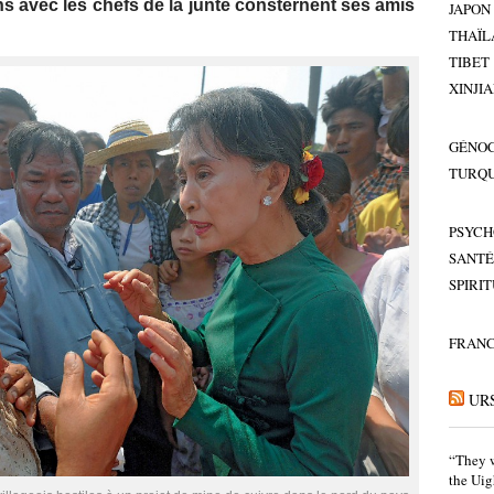
s avec les chefs de la junte consternent ses amis
JAPON
THAÏL
TIBET
XINJI
GÉNOC
TURQU
PSYCH
SANTÉ
SPIRI
FRAN
UR
“They w
the Uig