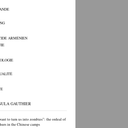
ANDE
ANG
IDE ARMÉNIEN
IE
OLOGIE
TUALITÉ
CE
SULA GAUTHIER
ant to turn us into zombies”: the ordeal of
hurs in the Chinese camps