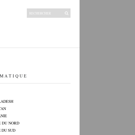
M A T I Q U E
LADESH
TAN
NIE
 DU NORD
 DU SUD