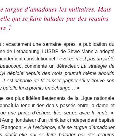
 se targue d’amadouer les militaires. Mais
 elle qui se faire balader par des requins
ors ?
u : exactement une semaine après la publication du
mine de Letpadaung, l’USDP de Shwe Mann a adopté
mendement constitutionnel !
« Si ce n’est pas un prêté
 beaucoup
, commente un détracteur.
La stratégie de
yi déploie depuis des mois pourrait même aboutir.
l est capable de la laisser gagner s’il y trouve son
ce qu’elle lui a promis en échange… »
ses plus fidèles lieutenants de la Ligue nationale
onnaît la teneur des deals passés entre la dame et
oue une partie d’échecs très serrée avec la junte »
,
t Aung, fondateur d’un think tank indépendant baptisé
de Rangoon.
« À l’évidence, elle se targue d’amadouer
as plutôt elle qui se faire balader par des requins