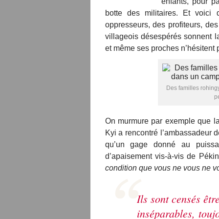
enfants, pour pa
botte des militaires. Et voi
oppresseurs, des profiteurs, de
villageois désespérés sonnent la 
et même ses proches n’hésitent p
Des familles rohin
p
On murmure par exemple que la
Kyi a rencontré l’ambassadeur de
qu’un gage donné au puissan
d’apaisement vis-à-vis de Pékin q
condition que vous ne vous ne v
Ils sont censés être
inséparables, touj