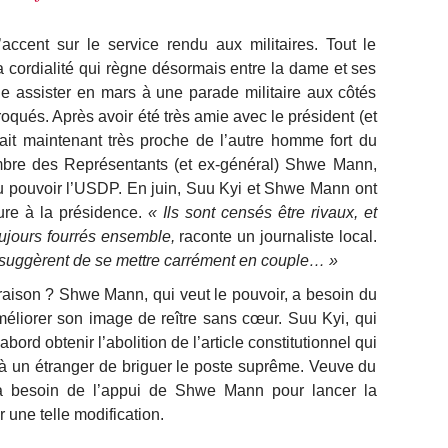
’accent sur le service rendu aux militaires. Tout le
ordialité qui règne désormais entre la dame et ses
ue assister en mars à une parade militaire aux côtés
oqués. Après avoir été très amie avec le président (et
rait maintenant très proche de l’autre homme fort du
mbre des Représentants (et ex-général) Shwe Mann,
 au pouvoir l’USDP. En juin, Suu Kyi et Shwe Mann ont
ure à la présidence.
« Ils sont censés être rivaux, et
oujours fourrés ensemble,
raconte un journaliste local.
r suggèrent de se mettre carrément en couple… »
raison ? Shwe Mann, qui veut le pouvoir, a besoin du
méliorer son image de reître sans cœur. Suu Kyi, qui
bord obtenir l’abolition de l’article constitutionnel qui
 à un étranger de briguer le poste suprême. Veuve du
e a besoin de l’appui de Shwe Mann pour lancer la
une telle modification.