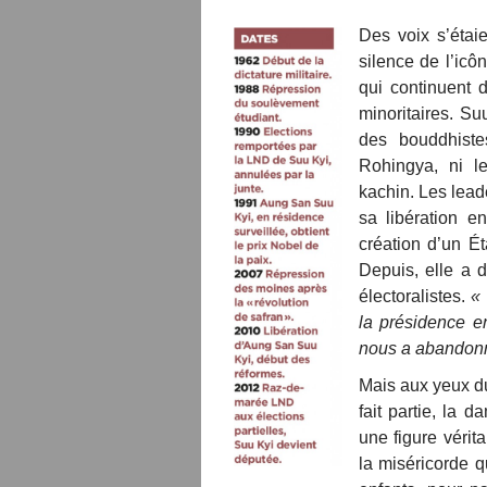
Des voix s’étai
silence de l’icô
qui continuent 
minoritaires. S
des bouddhiste
Rohingya, ni l
kachin. Les lead
sa libération e
création d’un Ét
Depuis, elle a d
électoralistes.
« 
la présidence e
nous a abandonn
Mais aux yeux du
fait partie, la 
une figure véri
la miséricorde qu