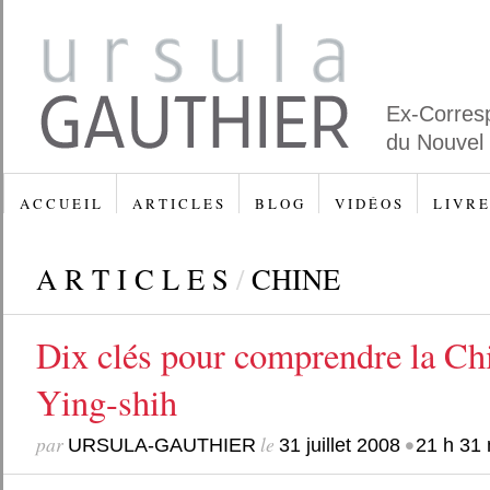
Ex-Corres
du Nouvel
A C C U E I L
A R T I C L E S
B L O G
V I D É O S
L I V R E
A R T I C L E S
/
CHINE
Dix clés pour comprendre la Ch
Ying-shih
par
le
•
URSULA-GAUTHIER
31 juillet 2008
21 h 31 