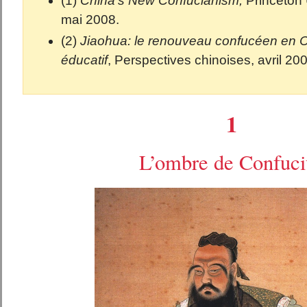
(1)
China’s New Confucianism,
Princeton 
mai 2008.
(2)
Jiaohua: le renouveau confucéen en 
éducatif
, Perspectives chinoises, avril 200
1
L’ombre de Confuci