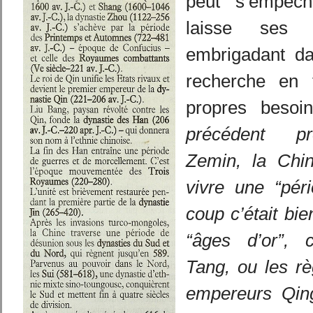
peut s’empêch
laisse ses h
embrigadant dan
recherche en 
propres beso
précédent pr
Zemin, la Chin
vivre une “pér
coup c’était bie
“âges d’or”, 
Tang, ou les r
empereurs Qi