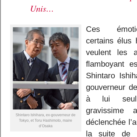
Unis…
Ces émotio
certains élus
veulent les 
flamboyant e
Shintaro Ishi
gouverneur de
à lui seul
gravissime 
Shintaro Ishihara, ex-gouverneur de
déclenchée l’
Tokyo, et Toru Hashimoto, maire
d’Osaka
la suite de 