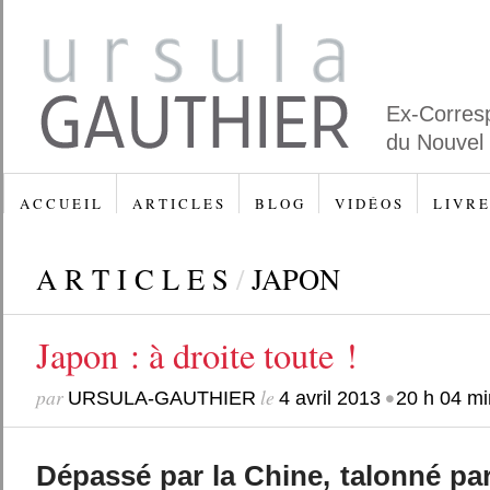
Ex-Corres
du Nouvel
A C C U E I L
A R T I C L E S
B L O G
V I D É O S
L I V R E
A R T I C L E S
/
JAPON
Japon : à droite toute !
par
le
•
URSULA-GAUTHIER
4 avril 2013
20 h 04 mi
Dépassé par la Chine, talonné pa