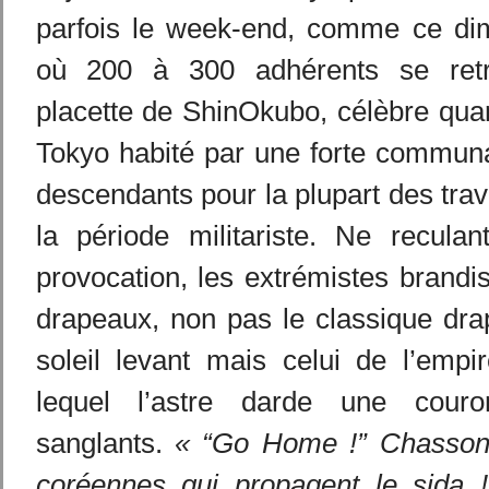
parfois le week-end, comme ce di
où 200 à 300 adhérents se ret
placette de ShinOkubo, célèbre quar
Tokyo habité par une forte commun
descendants pour la plupart des trav
la période militariste. Ne recula
provocation, les extrémistes brand
drapeaux, non pas le classique dra
soleil levant mais celui de l’empire
lequel l’astre darde une cour
sanglants.
« “Go Home !” Chassons
coréennes qui propagent le sida 