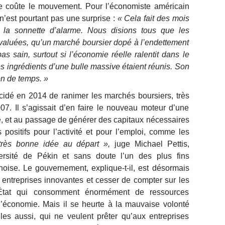
e coûte le mouvement. Pour l’économiste américain
n’est pourtant pas une surprise :
« Cela fait des mois
t la sonnette d’alarme. Nous disions tous que les
évaluées, qu’un marché boursier dopé à l’endettement
pas sain, surtout si l’économie réelle ralentit dans le
 ingrédients d’une bulle massive étaient réunis. Son
on de temps. »
cidé en 2014 de ranimer les marchés boursiers, très
7. Il s’agissait d’en faire le nouveau moteur d’une
, et au passage de générer des capitaux nécessaires
positifs pour l’activité et pour l’emploi, comme les
 très bonne idée au départ »,
juge Michael Pettis,
versité de Pékin et sans doute l’un des plus fins
oise. Le gouvernement, explique-t-il, est désormais
s entreprises innovantes et cesser de compter sur les
’État qui consomment énormément de ressources
’économie. Mais il se heurte à la mauvaise volonté
es aussi, qui ne veulent prêter qu’aux entreprises