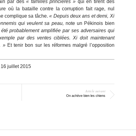
main par des
« familles princières »
qui en tirent des
 où la bataille contre la corruption fait rage, nul
ne complique sa tâche.
« Depuis deux ans et demi, Xi
 ennemis qui veulent sa peau,
note un Pékinois bien
 été probablement amplifiée par ses adversaires qui
xemple par des ventes ciblées. Xi doit maintenant
. »
Et tenir bon sur les réformes malgré l’opposition
6 juillet 2015
Article suivant
On achève bien les chiens