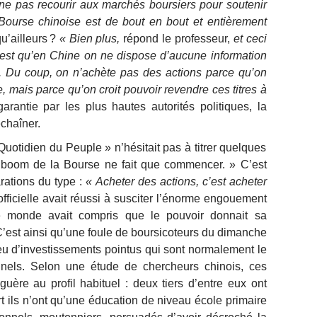
 ne pas recourir aux marchés boursiers pour soutenir
 Bourse chinoise est de bout en bout et entièrement
u’ailleurs ?
« Bien plus,
répond le professeur,
et ceci
c’est qu’en Chine on ne dispose d’aucune information
es. Du coup, on n’achète pas des actions parce qu’on
e, mais parce qu’on croit pouvoir revendre ces titres à
arantie par les plus hautes autorités politiques, la
chaîner.
Quotidien du Peuple » n’hésitait pas à titrer quelques
 boom de la Bourse ne fait que commencer. » C’est
arations du type :
« Acheter des actions, c’est acheter
officielle avait réussi à susciter l’énorme engouement
 le monde avait compris que le pouvoir donnait sa
 C’est ainsi qu’une foule de boursicoteurs du dimanche
jeu d’investissements pointus qui sont normalement le
nnels. Selon une étude de chercheurs chinois, ces
uère au profil habituel : deux tiers d’entre eux ont
rt ils n’ont qu’une éducation de niveau école primaire