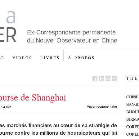
Ex-Correspondante permanente
du Nouvel Observateur en Chine
 G
V I D É O S
L I V R E S
À P R O P O S
T H É 
ourse de Shanghai
CHINE
BANG
Aucun commentaire
 54 min
BHOU
BIRMA
les marchés financiers au cœur de sa stratégie de
CORÉE
ourne contre les millions de boursicoteurs qui lui
CORÉE