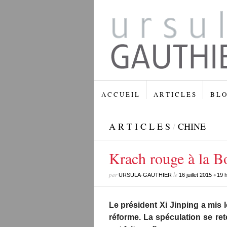
A C C U E I L
A R T I C L E S
B L O
A R T I C L E S
/
CHINE
Krach rouge à la B
par
le
•
URSULA-GAUTHIER
16 juillet 2015
19 h
Le président Xi Jinping a mis 
réforme. La spéculation se ret