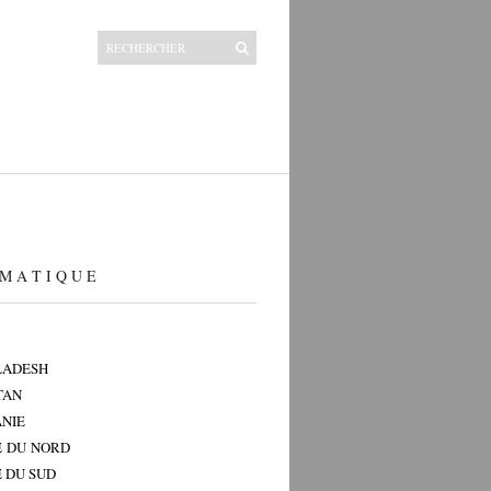
M A T I Q U E
LADESH
TAN
NIE
 DU NORD
 DU SUD