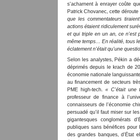
s’acharnent à enrayer coûte qu
Patrick Chovanec, cette déroute 
que les commentateurs tiraien
actions étaient ridiculement sur
et qui triple en un an, ce n’est 
même temps… En réalité, tous les
éclatement n’était qu’une questi
Selon les analystes, Pékin a dé
déprimés depuis le krach de 200
économie nationale languissante
au financement de secteurs très 
PME high-tech.
« C’était une
professeur de finance à l’uni
connaisseurs de l’économie chin
persuadé qu’il faut miser sur le
gigantesques conglomérats d
publiques sans bénéfices pour l
des grandes banques, d’État ell