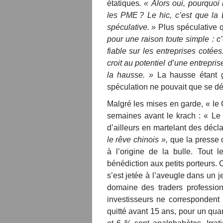
étatiques
. « Alors oui, pourquoi
les PME
? Le hic, c’est que la
spéculative. »
Plus spéculative q
pour une raison toute simple : 
fiable sur les entreprises coté
croit au potentiel d’une entrepris
la hausse. »
La hausse étant g
spéculation ne pouvait que se dé
Malgré les mises en garde, « le 
semaines avant le krach : « Le
d’ailleurs en martelant des décl
le rêve chinois »,
que la presse 
à l’origine de la bulle. Tout
bénédiction aux petits porteurs.
s’est jetée à l’aveugle dans un 
domaine des traders professio
investisseurs ne correspondent g
quitté avant 15 ans, pour un qua