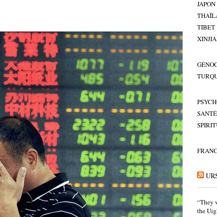
JAPON
THAÏL
TIBET
XINJI
GÉNOC
TURQU
PSYCH
SANTÉ
SPIRI
FRAN
UR
“They w
the Uig