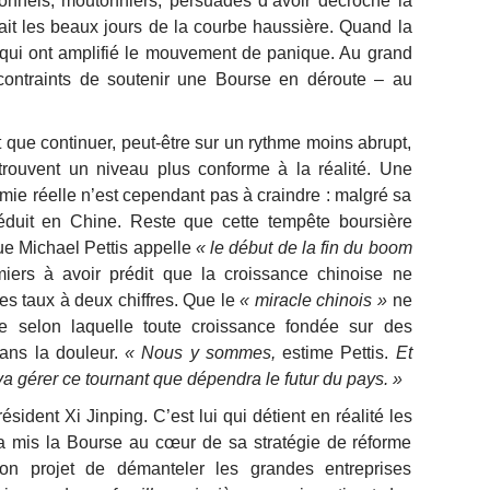
ionnels, moutonniers, persuadés d’avoir décroché la
fait les beaux jours de la courbe haussière. Quand la
x qui ont amplifié le mouvement de panique. Au grand
 contraints de soutenir une Bourse en déroute – au
que continuer, peut-être sur un rythme moins abrupt,
trouvent un niveau plus conforme à la réalité. Une
omie réelle n’est cependant pas à craindre : malgré sa
réduit en Chine. Reste que cette tempête boursière
ue Michael Pettis appelle
« le début de la fin du boom
emiers à avoir prédit que la croissance chinoise ne
des taux à deux chiffres. Que le
« miracle chinois »
ne
le selon laquelle toute croissance fondée sur des
dans la douleur.
« Nous y sommes,
estime Pettis.
Et
 va gérer ce tournant que dépendra le futur du pays. »
ésident Xi Jinping. C’est lui qui détient en réalité les
a mis la Bourse au cœur de sa stratégie de réforme
n projet de démanteler les grandes entreprises