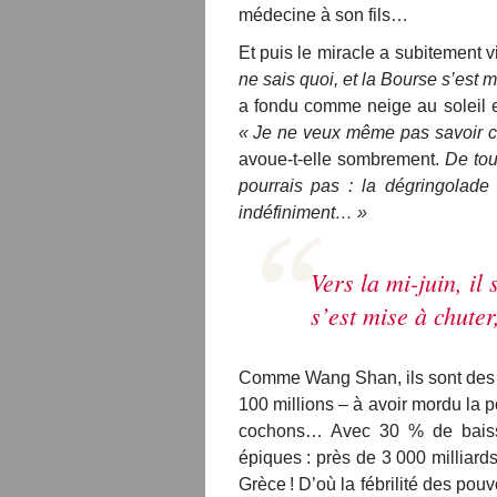
médecine à son fils…
Et puis le miracle a subitement v
ne sais quoi, et la Bourse s’est 
a fondu comme neige au soleil e
« Je ne veux même pas savoir com
avoue-t-elle sombrement.
De tou
pourrais pas : la dégringolad
indéfiniment… »
Vers la mi-juin, il 
s’est mise à chute
Comme Wang Shan, ils sont des d
100 millions – à avoir mordu la 
cochons… Avec 30 % de baisse
épiques : près de 3 000 milliards 
Grèce ! D’où la fébrilité des pouv