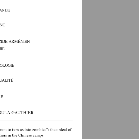
ANDE
ANG
IDE ARMÉNIEN
IE
OLOGIE
TUALITÉ
CE
SULA GAUTHIER
ant to turn us into zombies”: the ordeal of
hurs in the Chinese camps