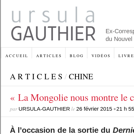
Ex-Corres
du Nouvel
A C C U E I L
A R T I C L E S
B L O G
V I D É O S
L I V R E
A R T I C L E S
/
CHINE
« La Mongolie nous montre le 
par
le
•
URSULA-GAUTHIER
26 février 2015
21 h 5
À l’occasion de la sortie du
Derni