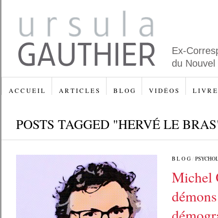
Ex-Corres
du Nouvel
A C C U E I L
A R T I C L E S
B L O G
V I D É O S
L I V R E
POSTS TAGGED "HERVÉ LE BRAS
B L O G
/
PSYCHO
Michel 
démons 
démogra