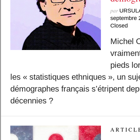
par
URSUL
septembre 
Closed
Michel O
vraiment
pieds lo
les « statistiques ethniques », un suj
démographes français s’étripent dep
décennies ?
A R T I C L 