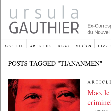
Ex-Corres
du Nouvel
A C C U E I L
A R T I C L E S
B L O G
V I D É O S
L I V R E
POSTS TAGGED "TIANANMEN"
A R T I C L 
Mao, le
criminel