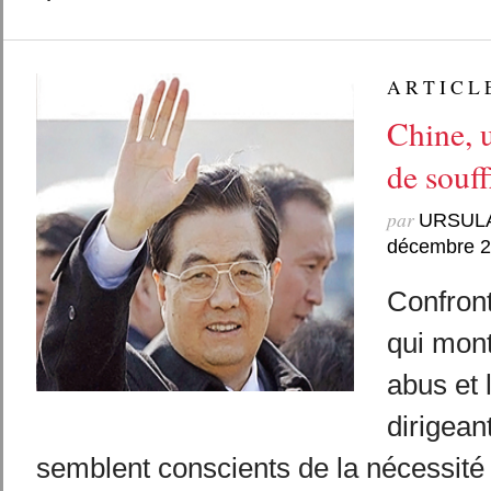
A R T I C L 
Chine, 
de souff
par
URSUL
décembre 
Confront
qui mont
abus et l
dirigean
semblent conscients de la nécessité 