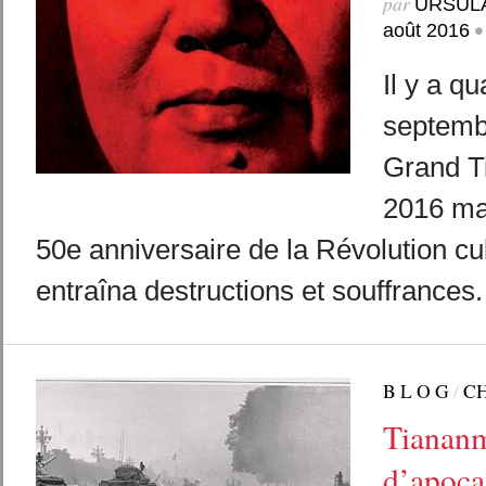
par
URSUL
•
août 2016
Il y a qu
septemb
Grand T
2016 ma
50e anniversaire de la Révolution cul
entraîna destructions et souffrances
B L O G
/
C
Tiananm
d’apoca