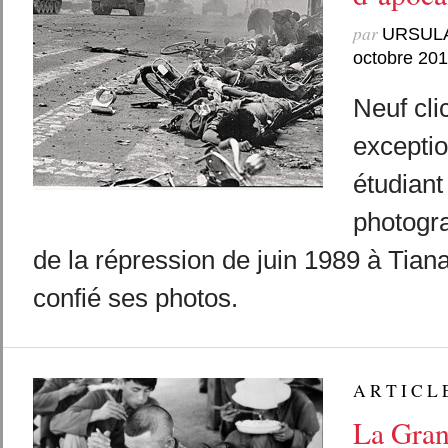
par
URSUL
octobre 20
Neuf cli
exceptio
étudiant
photogra
de la répression de juin 1989 à Tia
confié ses photos.
A R T I C L 
La Gran