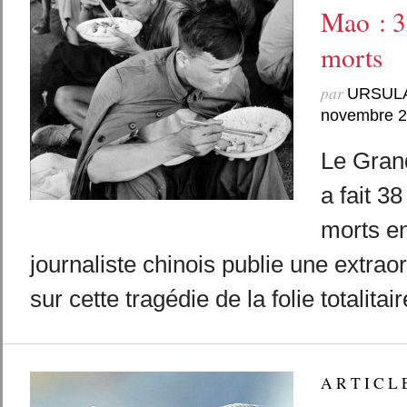
Mao : 3
morts
par
URSUL
novembre 
Le Gran
a fait 38
morts en
journaliste chinois publie une extrao
sur cette tragédie de la folie totalitair
A R T I C L 