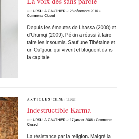
La voix des sans parole
par
le
•
URSULA-GAUTHIER
23 décembre 2010
Comments Closed
Depuis les émeutes de Lhassa (2008) et
d’Urumqi (2009), Pékin a réussi à faire
taire les insoumis. Sauf une Tibétaine et
un Ouïgour, qui vivent et bloguent dans
la capitale
A R T I C L E S
/
CHINE
/
TIBET
Indestructible Karma
par
le
•
URSULA-GAUTHIER
17 janvier 2008
Comments
Closed
La résistance par la religion. Malgré la