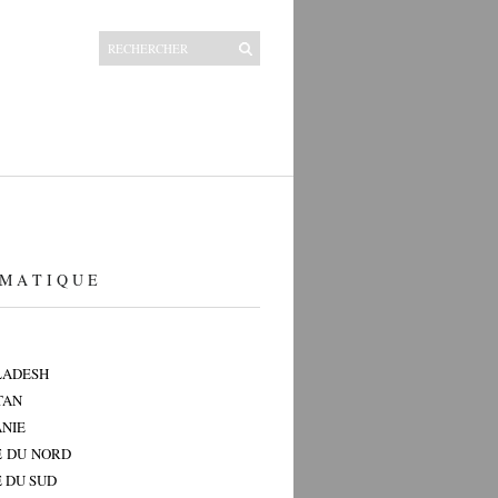
M A T I Q U E
LADESH
TAN
NIE
 DU NORD
 DU SUD