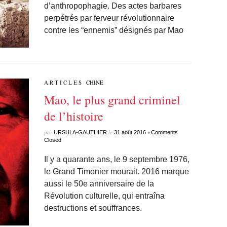
d’anthropophagie. Des actes barbares
perpétrés par ferveur révolutionnaire
contre les “ennemis” désignés par Mao
A R T I C L E S
/
CHINE
Mao, le plus grand criminel
de l’histoire
par
le
•
URSULA-GAUTHIER
31 août 2016
Comments
Closed
Il y a quarante ans, le 9 septembre 1976,
le Grand Timonier mourait. 2016 marque
aussi le 50e anniversaire de la
Révolution culturelle, qui entraîna
destructions et souffrances.