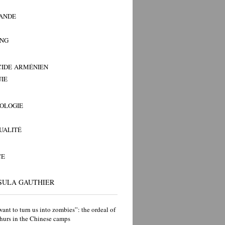
ANDE
ANG
IDE ARMÉNIEN
IE
OLOGIE
TUALITÉ
CE
SULA GAUTHIER
ant to turn us into zombies”: the ordeal of
hurs in the Chinese camps