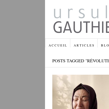
A C C U E I L
A R T I C L E S
B L O
POSTS TAGGED "RÉVOLUT