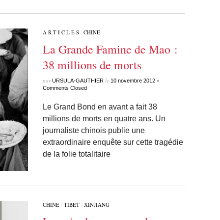
A R T I C L E S
/
CHINE
La Grande Famine de Mao :
38 millions de morts
par
le
•
URSULA-GAUTHIER
10 novembre 2012
Comments Closed
Le Grand Bond en avant a fait 38
millions de morts en quatre ans. Un
journaliste chinois publie une
extraordinaire enquête sur cette tragédie
de la folie totalitaire
CHINE
/
TIBET
/
XINJIANG