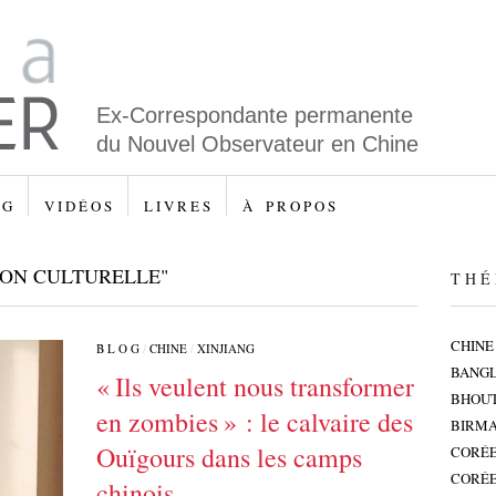
Ex-Correspondante permanente
du Nouvel Observateur en Chine
 G
V I D É O S
L I V R E S
À P R O P O S
ION CULTURELLE"
T H É 
CHINE
B L O G
/
CHINE
/
XINJIANG
BANG
« Ils veulent nous transformer
BHOU
en zombies » : le calvaire des
BIRMA
Ouïgours dans les camps
CORÉE
CORÉE
chinois