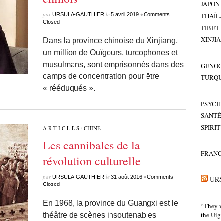
JAPON
par
le
•
URSULA-GAUTHIER
5 avril 2019
Comments
THAÏL
Closed
TIBET
XINJI
Dans la province chinoise du Xinjiang,
un million de Ouïgours, turcophones et
musulmans, sont emprisonnés dans des
GÉNOC
camps de concentration pour être
TURQU
« rééduqués ».
PSYCH
SANTÉ
SPIRI
A R T I C L E S
/
CHINE
Les cannibales de la
FRAN
révolution culturelle
par
le
•
URSULA-GAUTHIER
31 août 2016
Comments
UR
Closed
En 1968, la province du Guangxi est le
“They w
the Uig
théâtre de scènes insoutenables